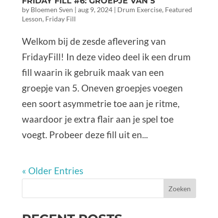
FRIDAY FILL #6: GROEPJE VAN 5
by
Bloemen Sven
|
aug 9, 2024
|
Drum Exercise
,
Featured
Lesson
,
Friday Fill
Welkom bij de zesde aflevering van
FridayFill! In deze video deel ik een drum
fill waarin ik gebruik maak van een
groepje van 5. Oneven groepjes voegen
een soort asymmetrie toe aan je ritme,
waardoor je extra flair aan je spel toe
voegt. Probeer deze fill uit en...
« Older Entries
Zoeken